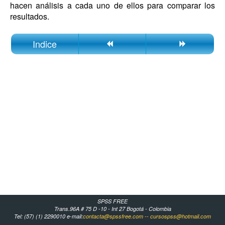
hacen análisis a cada uno de ellos para comparar los
resultados.
Indice
SPSS FREE
Trans.96A # 75 D -10 - Int 27
Bogotá - Colombia
Tel:
(57) (1) 2290010
e-mail:
contacta@spssfree.com -- cursospss@hotmail.com