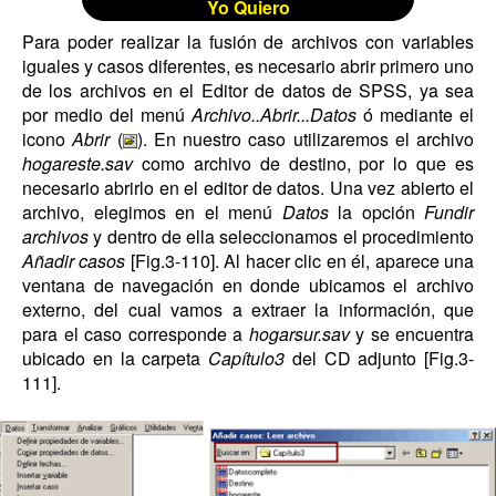
Yo Quiero
Para poder realizar la fusión de archivos con variables
iguales y casos diferentes, es necesario abrir primero uno
de los archivos en el Editor de datos de SPSS, ya sea
por medio del menú
Archivo..Abrir...Datos
ó mediante el
icono
Abrir
(
). En nuestro caso utilizaremos el archivo
hogareste.sav
como archivo de destino, por lo que es
necesario abrirlo en el editor de datos. Una vez abierto el
archivo, elegimos en el menú
Datos
la opción
Fundir
archivos
y dentro de ella seleccionamos el procedimiento
Añadir casos
[Fig.3-110]. Al hacer clic en él, aparece una
ventana de navegación en donde ubicamos el archivo
externo, del cual vamos a extraer la información, que
para el caso corresponde a
hogarsur.sav
y se encuentra
ubicado en la carpeta
Capítulo3
del CD adjunto [Fig.3-
111].