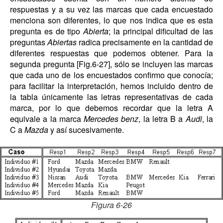
respuestas y a su vez las marcas que cada encuestado
menciona son diferentes, lo que nos indica que es esta
pregunta es de tipo
Abierta
; la principal dificultad de las
preguntas
Abiertas
radica precisamente en la cantidad de
diferentes respuestas que podemos obtener. Para la
segunda pregunta [Fig.6-27], sólo se incluyen las marcas
que cada uno de los encuestados confirmo que conocía;
para facilitar la interpretación, hemos incluido dentro de
la tabla únicamente las letras representativas de cada
marca, por lo que debemos recordar que la letra A
equivale a la marca
Mercedes benz
, la letra B a
Audi
, la
C a
Mazda
y así sucesivamente.
Figura 6-26