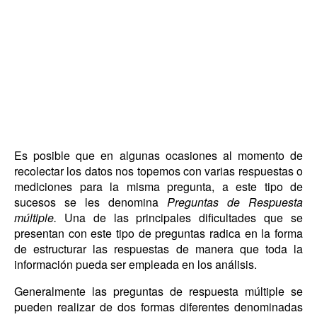
Es posible que en algunas ocasiones al momento de
recolectar los datos nos topemos con varias respuestas o
mediciones para la misma pregunta, a este tipo de
sucesos se les denomina
Preguntas de Respuesta
múltiple.
Una de las principales dificultades que se
presentan con este tipo de preguntas radica en la forma
de estructurar las respuestas de manera que toda la
información pueda ser empleada en los análisis.
Generalmente las preguntas de respuesta múltiple se
pueden realizar de dos formas diferentes denominadas