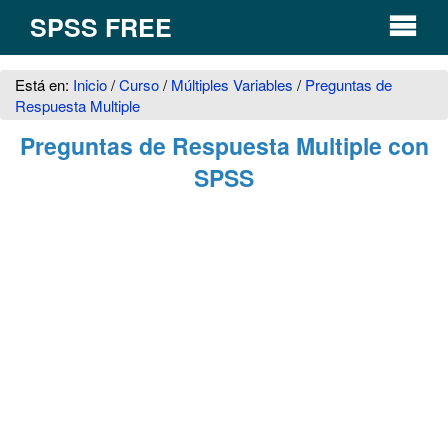
SPSS FREE
Está en:
Inicio
/
Curso
/
Múltiples Variables
/
Preguntas de
Respuesta Multiple
Preguntas de Respuesta Multiple con
SPSS