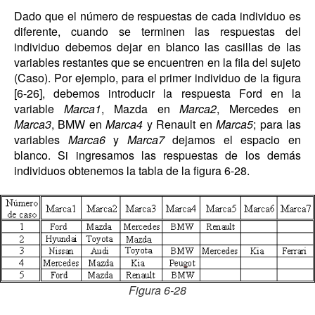
Dado que el número de respuestas de cada individuo es
diferente, cuando se terminen las respuestas del
individuo debemos dejar en blanco las casillas de las
variables restantes que se encuentren en la fila del sujeto
(Caso). Por ejemplo, para el primer individuo de la figura
[6-26], debemos introducir la respuesta Ford en la
variable
Marca1
, Mazda en
Marca2
, Mercedes en
Marca3
, BMW en
Marca4
y Renault en
Marca5
; para las
variables
Marca6
y
Marca7
dejamos el espacio en
blanco. Si ingresamos las respuestas de los demás
individuos obtenemos la tabla de la figura 6-28.
Figura 6-28