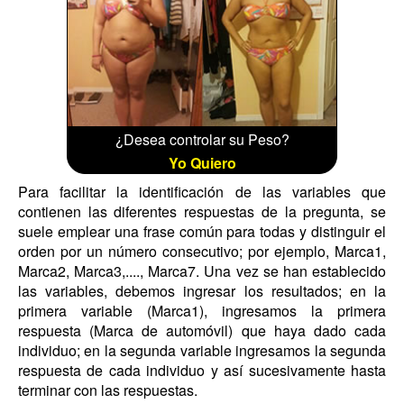
¿Desea controlar su Peso?
Yo Quiero
Para facilitar la identificación de las variables que
contienen las diferentes respuestas de la pregunta, se
suele emplear una frase común para todas y distinguir el
orden por un número consecutivo; por ejemplo, Marca1,
Marca2, Marca3,...., Marca7. Una vez se han establecido
las variables, debemos ingresar los resultados; en la
primera variable (Marca1), ingresamos la primera
respuesta (Marca de automóvil) que haya dado cada
individuo; en la segunda variable ingresamos la segunda
respuesta de cada individuo y así sucesivamente hasta
terminar con las respuestas.